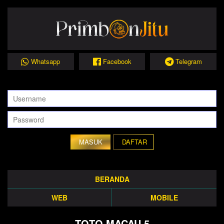
Whatsapp
Facebook
Telegram
DAFTAR
BERANDA
WEB
MOBILE
TOTO MACAU 5